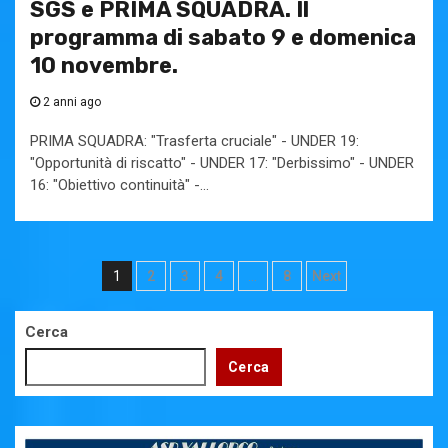
SGS e PRIMA SQUADRA. Il
programma di sabato 9 e domenica
10 novembre.
2 anni ago
PRIMA SQUADRA: "Trasferta cruciale" - UNDER 19:
"Opportunità di riscatto" - UNDER 17: "Derbissimo" - UNDER
16: "Obiettivo continuità" -...
Paginazione
1
2
3
4
…
8
Next
degli
Cerca
articoli
Cerca