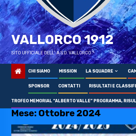
VALLORCO 1912
SITO UFFICIALE DELL' A.S.D. VALLORCO
CHI SIAMO
MISSION
LA SQUADRE
CAM
SPONSOR
CONTATTI
RISULTATI E CLASSIF
TROFEO MEMORIAL “ALBERTO VALLE” PROGRAMMA, RISULT
Home
2024
Ottobre
Mese:
Ottobre 2024