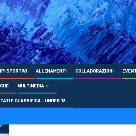
PI SPORTIVI
ALLENAMENTI
COLLABORAZIONI
EVENT
ICHE
MULTIMEDIA
ATI E CLASSIFICA – UNDER 13