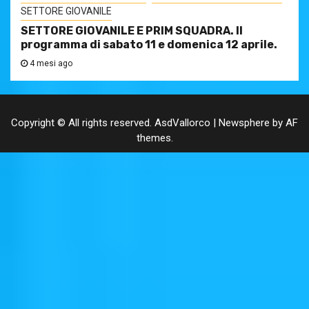
SETTORE GIOVANILE
SETTORE GIOVANILE E PRIM SQUADRA. Il
programma di sabato 11 e domenica 12 aprile.
4 mesi ago
Copyright © All rights reserved. AsdVallorco
|
Newsphere
by AF
themes.