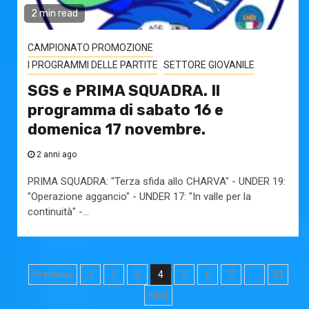
2 min read
CAMPIONATO PROMOZIONE
I PROGRAMMI DELLE PARTITE
SETTORE GIOVANILE
SGS e PRIMA SQUADRA. Il
programma di sabato 16 e
domenica 17 novembre.
2 anni ago
PRIMA SQUADRA: "Terza sfida allo CHARVA" - UNDER 19:
"Operazione aggancio" - UNDER 17: "In valle per la
continuità" -...
Paginazione
Previous
1
2
3
4
5
6
7
…
33
degli
Next