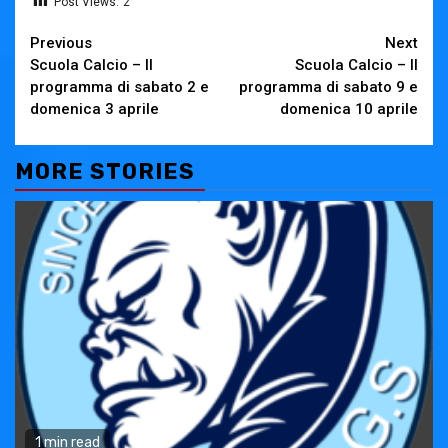
Post Views:
2
Continue
Previous
Next
Scuola Calcio – Il
Scuola Calcio – Il
Reading
programma di sabato 2 e
programma di sabato 9 e
domenica 3 aprile
domenica 10 aprile
MORE STORIES
1 min read