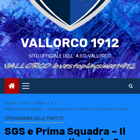
VALLORCO 1912
SITO UFFICIALE DELL' A.S.D. VALLORCO
Primary
Menu
Home
2022
Aprile
2
SGS e Prima Squadra – Il programma di sabato 2 e domenica 4 aprile
I PROGRAMMI DELLE PARTITE
SGS e Prima Squadra – Il