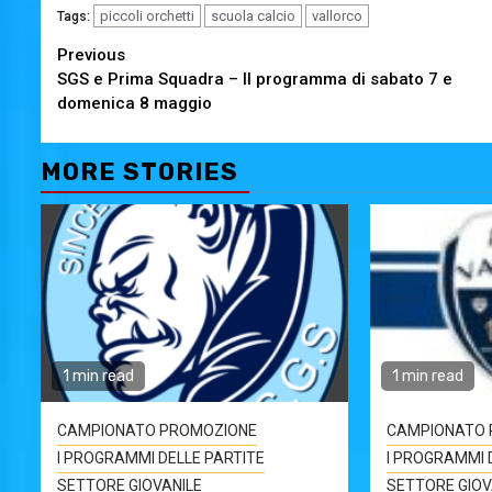
piccoli orchetti
scuola calcio
vallorco
Tags:
Continue
Previous
SGS e Prima Squadra – Il programma di sabato 7 e
Reading
domenica 8 maggio
MORE STORIES
1 min read
1 min read
CAMPIONATO PROMOZIONE
CAMPIONATO 
I PROGRAMMI DELLE PARTITE
I PROGRAMMI 
SETTORE GIOVANILE
SETTORE GIOV