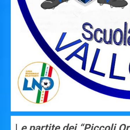
L
e partite dei “Piccoli O