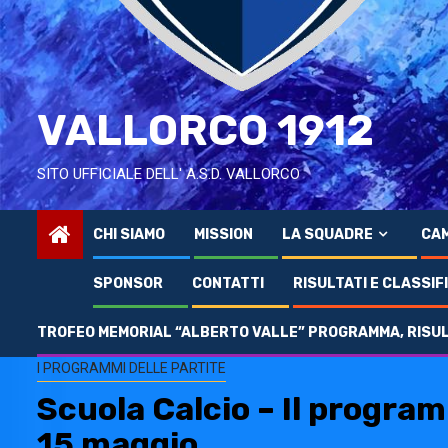
VALLORCO 1912
SITO UFFICIALE DELL' A.S.D. VALLORCO
CHI SIAMO
MISSION
LA SQUADRE
CAM
SPONSOR
CONTATTI
RISULTATI E CLASSIF
TROFEO MEMORIAL “ALBERTO VALLE” PROGRAMMA, RISULT
Home
2022
Maggio
14
Scuola Calcio – Il programma di sab
I PROGRAMMI DELLE PARTITE
Scuola Calcio – Il progra
15 maggio