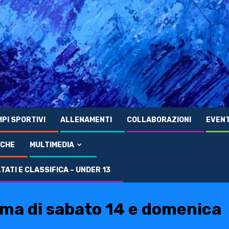
PI SPORTIVI
ALLENAMENTI
COLLABORAZIONI
EVENT
ICHE
MULTIMEDIA
ATI E CLASSIFICA – UNDER 13
ato 14 e domenica 15 maggio
mma di sabato 14 e domenica