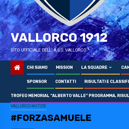
VALLORCO 1912
SITO UFFICIALE DELL' A.S.D. VALLORCO
CHI SIAMO
MISSION
LA SQUADRE
CAM
SPONSOR
CONTATTI
RISULTATI E CLASSIF
TROFEO MEMORIAL “ALBERTO VALLE” PROGRAMMA, RISULT
Home
2022
Settembre
30
#FORZASAMUELE
VALLORCO NOTIZIE
#FORZASAMUELE