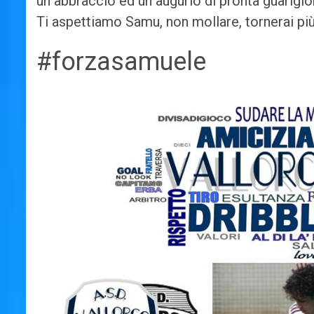
un abbraccio ed un augurio di pronta guarigio
Ti aspettiamo Samu, non mollare, tornerai p
#forzasamuele