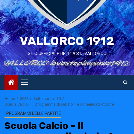
VALLORCO 1912
SITO UFFICIALE DELL' A.S.D. VALLORCO
Primary
Menu
Home
2022
Settembre
30
Scuola Calcio – Il programma di sabato 1 e domenica 2 ottobre
I PROGRAMMI DELLE PARTITE
Scuola Calcio – Il