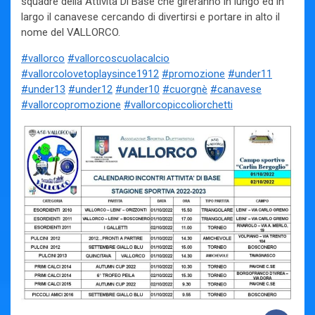
squadre della Attività Di Base che gireranno in lungo ed in
largo il canavese cercando di divertirsi e portare in alto il
nome del VALLORCO.
#vallorco
#vallorcoscuolacalcio
#vallorcolovetoplaysince1912
#promozione
#under11
#under13
#under12
#under10
#cuorgnè
#canavese
#vallorcopromozione
#vallorcopiccoliorchetti