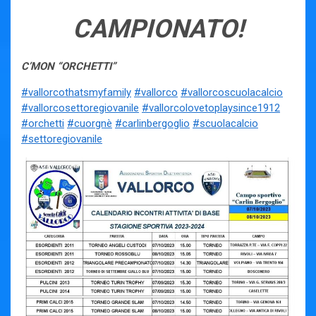
CAMPIONATO!
C’MON “ORCHETTI”
#vallorcothatsmyfamily
#vallorco
#vallorcoscuolacalcio
#vallorcosettoregiovanile
#vallorcolovetoplaysince1912
#orchetti
#cuorgnè
#carlinbergoglio
#scuolacalcio
#settoregiovanile