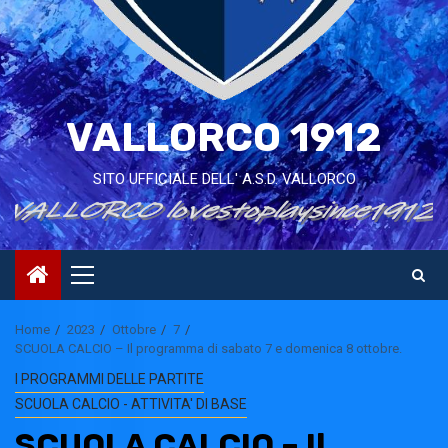
VALLORCO 1912
SITO UFFICIALE DELL' A.S.D. VALLORCO
Primary
Menu
Home
2023
Ottobre
7
SCUOLA CALCIO – Il programma di sabato 7 e domenica 8 ottobre.
I PROGRAMMI DELLE PARTITE
SCUOLA CALCIO - ATTIVITA' DI BASE
SCUOLA CALCIO – Il