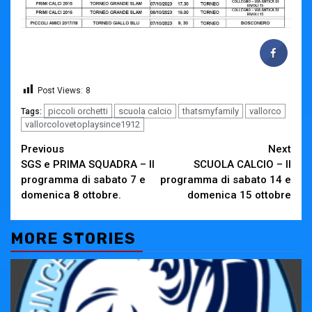
Post Views:
8
piccoli orchetti
scuola calcio
thatsmyfamily
vallorco
Tags:
vallorcolovetoplaysince1912
Continue
Previous
Next
SGS e PRIMA SQUADRA – Il
SCUOLA CALCIO – Il
Reading
programma di sabato 7 e
programma di sabato 14 e
domenica 8 ottobre.
domenica 15 ottobre
MORE STORIES