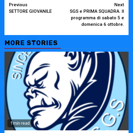
Continue
Previous
Next
SETTORE GIOVANILE
SGS e PRIMA SQUADRA. Il
Reading
programma di sabato 5 e
domenica 6 ottobre.
MORE STORIES
1 min read