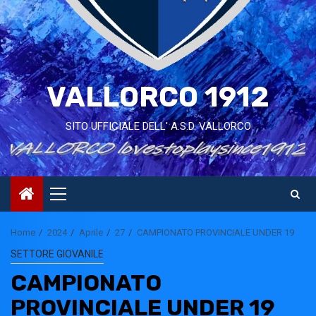
VALLORCO 1912
SITO UFFICIALE DELL' A.S.D. VALLORCO
Primary
Menu
Home
2024
Aprile
27
CAMPIONATO PROVINCIALE UNDER 19
SETTORE GIOVANILE
CAMPIONATO
PROVINCIALE UNDER 19