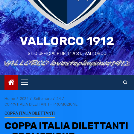
VALLORCO 1912
SITO UFFICIALE DELL' A.S.D. VALLORCO
Primary
Menu
Home
2024
Settembre
24
COPPA ITALIA DILETTANTI – PROMOZIONE
COPPA ITALIA DILETTANTI
COPPA ITALIA DILETTANTI