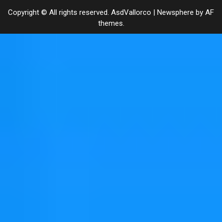
Copyright © All rights reserved. AsdVallorco
|
Newsphere
by AF
themes.