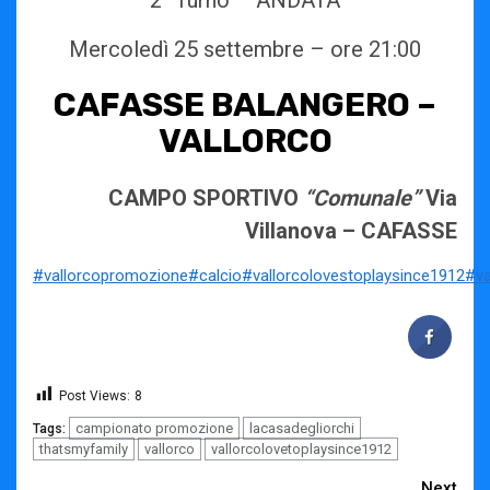
2° Turno – ANDATA
Mercoledì 25 settembre – ore 21:00
CAFASSE BALANGERO –
VALLORCO
CAMPO SPORTIVO
“Comunale”
Via
Villanova – CAFASSE
#vallorcopromozione
#calcio
#vallorcolovestoplaysince1912
#va
Post Views:
8
campionato promozione
lacasadegliorchi
Tags:
thatsmyfamily
vallorco
vallorcolovetoplaysince1912
Next