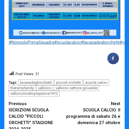
#NonsoloPrimaSquadra
#scuolacalcio
#lacasadegliorchetti
#val
Post Views:
21
lacasadegliorchetti
piccoli orchetti
scuola calcio
Tags:
thatsmyfamily
vallorco
vallorco settore giovanile
vallorcolovetoplaysince1912
Continue
Previous
Next
ISCRIZIONI SCUOLA
SCUOLA CALCIO. Il
Reading
CALCIO “PICCOLI
programma di sabato 26 e
ORCHETTI” STAGIONE
domenica 27 ottobre
2024-2025