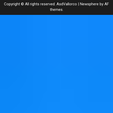
Copyright © All rights reserved. AsdVallorco
|
Newsphere
by AF
themes.