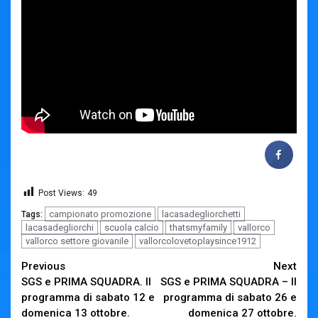
Post Views:
49
campionato promozione
lacasadegliorchetti
Tags:
lacasadegliorchi
scuola calcio
thatsmyfamily
vallorco
vallorco settore giovanile
vallorcolovetoplaysince1912
Continue
Previous
Next
SGS e PRIMA SQUADRA. Il
SGS e PRIMA SQUADRA – Il
Reading
programma di sabato 12 e
programma di sabato 26 e
domenica 13 ottobre.
domenica 27 ottobre.