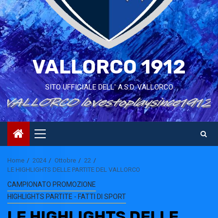
VALLORCO 1912
SITO UFFICIALE DELL' A.S.D. VALLORCO
Primary
Menu
Home
2024
Ottobre
22
LE HIGHLIGHTS DELLE PARTITE DEL VALLORCO
CAMPIONATO PROMOZIONE
HIGHLIGHTS PARTITE - FATTI DI SPORT
LE HIGHLIGHTS DELLE