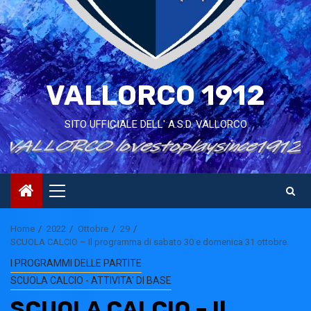
VALLORCO 1912
SITO UFFICIALE DELL' A.S.D. VALLORCO
Primary
Menu
Home
2022
Ottobre
29
SCUOLA CALCIO – Il programma di sabato 30 e domenica 31 ottobre.
I PROGRAMMI DELLE PARTITE
SCUOLA CALCIO - ATTIVITA' DI BASE
SCUOLA CALCIO – Il