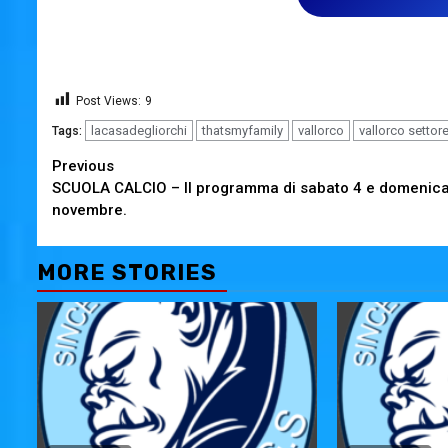
Post Views:
9
lacasadegliorchi
thatsmyfamily
vallorco
vallorco settor
Tags:
Continue
Previous
SCUOLA CALCIO – Il programma di sabato 4 e domenica
Reading
novembre.
MORE STORIES