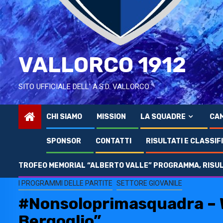
VALLORCO 1912
SITO UFFICIALE DELL' A.S.D. VALLORCO
CHI SIAMO
MISSION
LA SQUADRE
CAM
SPONSOR
CONTATTI
RISULTATI E CLASSIF
TROFEO MEMORIAL “ALBERTO VALLE” PROGRAMMA, RISULT
Home
2023
Novembre
3
#Nonsoloprimasquadra – WEEK END a
I PROGRAMMI DELLE PARTITE
SETTORE GIOVANILE
#Nonsoloprimasquadra – W
Bergoglio”