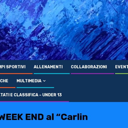
PI SPORTIVI
ALLENAMENTI
COLLABORAZIONI
EVENT
ICHE
MULTIMEDIA
ATI E CLASSIFICA – UNDER 13
l “Carlin Bergoglio”
EEK END al “Carlin